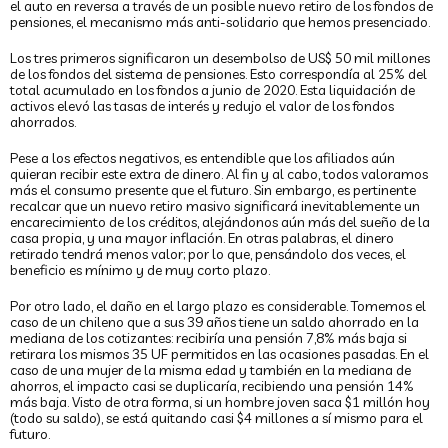
el auto en reversa a través de un posible nuevo retiro de los fondos de
pensiones, el mecanismo más anti-solidario que hemos presenciado.
Los tres primeros significaron un desembolso de US$ 50 mil millones
de los fondos del sistema de pensiones. Esto correspondía al 25% del
total acumulado en los fondos a junio de 2020. Esta liquidación de
activos elevó las tasas de interés y redujo el valor de los fondos
ahorrados.
Pese a los efectos negativos, es entendible que los afiliados aún
quieran recibir este extra de dinero. Al fin y al cabo, todos valoramos
más el consumo presente que el futuro. Sin embargo, es pertinente
recalcar que un nuevo retiro masivo significará inevitablemente un
encarecimiento de los créditos, alejándonos aún más del sueño de la
casa propia, y una mayor inflación. En otras palabras, el dinero
retirado tendrá menos valor; por lo que, pensándolo dos veces, el
beneficio es mínimo y de muy corto plazo.
Por otro lado, el daño en el largo plazo es considerable. Tomemos el
caso de un chileno que a sus 39 años tiene un saldo ahorrado en la
mediana de los cotizantes: recibiría una pensión 7,8% más baja si
retirara los mismos 35 UF permitidos en las ocasiones pasadas. En el
caso de una mujer de la misma edad y también en la mediana de
ahorros, el impacto casi se duplicaría, recibiendo una pensión 14%
más baja. Visto de otra forma, si un hombre joven saca $1 millón hoy
(todo su saldo), se está quitando casi $4 millones a sí mismo para el
futuro.