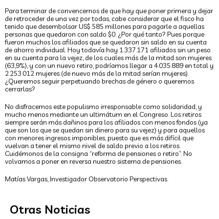
Para terminar de convencernos de que hay que poner primera y dejar
de retroceder de una vez por todas, cabe considerar que el fisco ha
tenido que desembolsar US$ 585 millones para pagarle a aquellas
personas que quedaron con saldo $0. ¿Por qué tanto? Pues porque
fueron muchos los afiliados que se quedaron sin saldo en su cuenta
de ahorro individual. Hoy todavía hay 1.337.171 afiliados sin un peso
en su cuenta para la vejez, de los cuales más de la mitad son mujeres
(63,9%), y con un nuevo retiro, podríamos llegar a 4.035.889 en total y
2.253.012 mujeres (de nuevo más de la mitad serían mujeres).
¿Queremos seguir perpetuando brechas de género o queremos
cerrarlas?
No disfracemos este populismo irresponsable como solidaridad, y
mucho menos mediante un ultimátum en el Congreso. Los retiros
siempre serán más dañinos para los afiliados con menos fondos (ya
que son los que se quedan sin dinero para su vejez) y para aquellos
con menores ingresos imponibles, puesto que es más difícil que
vuelvan a tener el mismo nivel de saldo previo a los retiros.
Centro de estudios ligado a la Asociación
Cuidémonos de la consigna “reforma de pensiones o retiro”. No
volvamos a poner en reversa nuestro sistema de pensiones.
de AFP asegura que es insostenible las
fórmulas de solidaridad incluidas en la
Matías Vargas, Investigador Observatorio Perspectivas.
reforma previsional
El Observatorio Perspectivas elaboró un documento donde señala
que si se exige inicialmente un mínimo de cinco años cotizados
Otras Noticias
para entregar...
“Seguro Social”: Las buenas intenciones