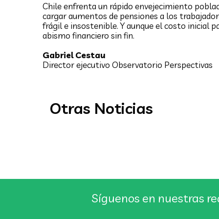
Chile enfrenta un rápido envejecimiento poblaci
la Asociación de AFP
cargar aumentos de pensiones a los trabajadores
asegura que es insostenible
frágil e insostenible. Y aunque el costo inicia
abismo financiero sin fin.
las fórmulas de solidaridad
incluidas en la reforma
Gabriel Cestau
Director ejecutivo Observatorio Perspectivas
previsional
El Observatorio Perspectivas elaboró un
documento donde señala que si se exige
inicialmente un mínimo de cinco años cotizados
Otras Noticias
para entregar...
Síguenos en nuestras re