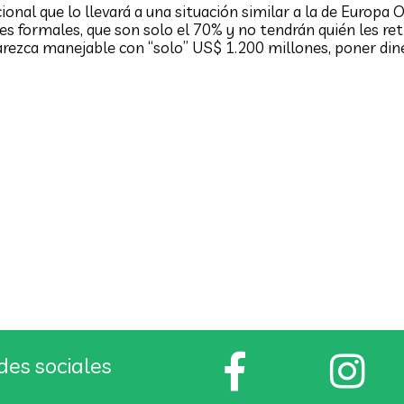
onal que lo llevará a una situación similar a la de Europa O
 formales, que son solo el 70% y no tendrán quién les retr
l parezca manejable con “solo” US$ 1.200 millones, poner di
“Seguro Social”: Las buenas
intenciones no bastan
des sociales