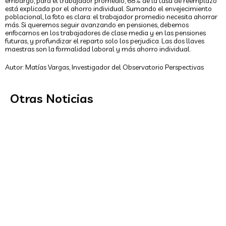
embargo, para el trabajador promedio, 68% de la tasa de reemplazo
está explicada por el ahorro individual. Sumando el envejecimiento
poblacional, la foto es clara: el trabajador promedio necesita ahorrar
más. Si queremos seguir avanzando en pensiones, debemos
enfocarnos en los trabajadores de clase media y en las pensiones
Centro de estudios ligado a la Asociación
futuras, y profundizar el reparto solo los perjudica. Las dos llaves
maestras son la formalidad laboral y más ahorro individual.
de AFP asegura que es insostenible las
fórmulas de solidaridad incluidas en la
Autor: Matías Vargas, Investigador del Observatorio Perspectivas
reforma previsional
El Observatorio Perspectivas elaboró un documento donde señala
que si se exige inicialmente un mínimo de cinco años cotizados
Otras Noticias
para entregar...
“Seguro Social”: Las buenas intenciones
no bastan
Reparto, ¿solución o camino al abismo?