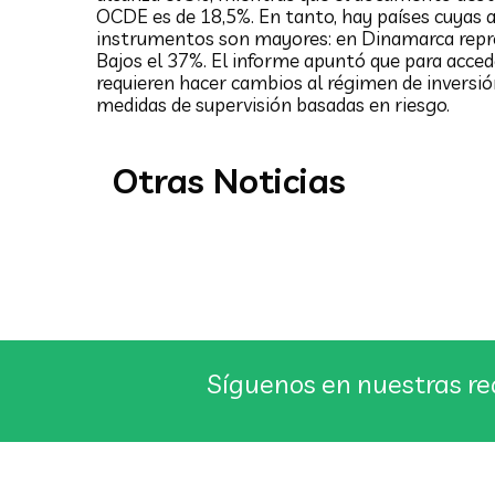
OCDE es de 18,5%. En tanto, hay países cuyas a
las fórmulas de solidaridad
instrumentos son mayores: en Dinamarca repre
incluidas en la reforma
Bajos el 37%. El informe apuntó que para acced
requieren hacer cambios al régimen de inversi
previsional
medidas de supervisión basadas en riesgo.
El Observatorio Perspectivas elaboró un
documento donde señala que si se exige
inicialmente un mínimo de cinco años cotizados
Otras Noticias
para entregar...
Síguenos en nuestras re