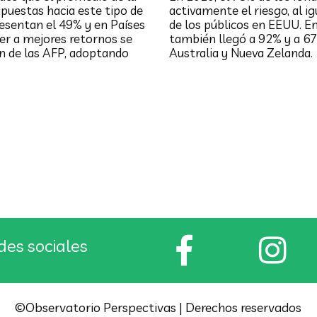
puestas hacia este tipo de
activamente el riesgo, al i
sentan el 49% y en Países
de los públicos en EEUU. En
er a mejores retornos se
también llegó a 92% y a 67
ón de las AFP, adoptando
Australia y Nueva Zelanda.
“Seguro Social”: Las buenas
intenciones no bastan
des sociales
©Observatorio Perspectivas | Derechos reservados