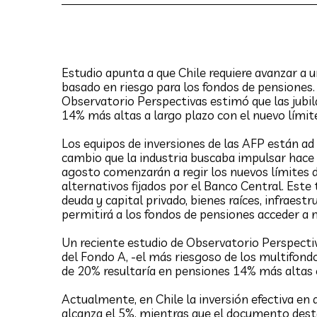
Estudio apunta a que Chile requiere avanzar a 
basado en riesgo para los fondos de pensiones.
Observatorio Perspectivas estimó que las jubil
14% más altas a largo plazo con el nuevo límite
Los equipos de inversiones de las AFP están ad
cambio que la industria buscaba impulsar hace
agosto comenzarán a regir los nuevos límites d
alternativos fijados por el Banco Central. Este 
deuda y capital privado, bienes raíces, infraestr
permitirá a los fondos de pensiones acceder a 
Un reciente estudio de Observatorio Perspectiv
del Fondo A, -el más riesgoso de los multifondo
Centro de estudios ligado a
de 20% resultaría en pensiones 14% más altas e
la Asociación de AFP
Actualmente, en Chile la inversión efectiva en 
asegura que es insostenible
alcanza el 5%, mientras que el documento dest