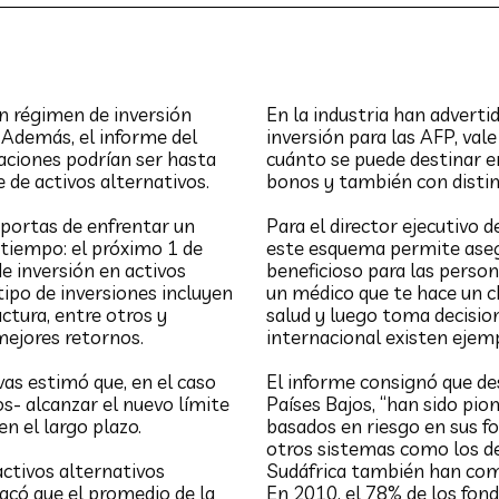
un régimen de inversión
En la industria han adverti
 Además, el informe del
inversión para las AFP, vale
aciones podrían ser hasta
cuánto se puede destinar en
 de activos alternativos.
bonos y también con distin
 portas de enfrentar un
Para el director ejecutivo 
 tiempo: el próximo 1 de
este esquema permite asegu
e inversión en activos
beneficioso para las perso
tipo de inversiones incluyen
un médico que te hace un 
uctura, entre otros y
salud y luego toma decision
mejores retornos.
internacional existen ejemp
as estimó que, en el caso
El informe consignó que de
s- alcanzar el nuevo límite
Países Bajos, “han sido pi
n el largo plazo.
basados en riesgo en sus f
otros sistemas como los de
activos alternativos
Sudáfrica también han com
acó que el promedio de la
En 2010, el 78% de los fon