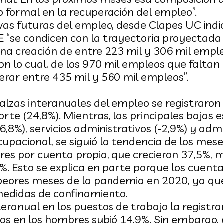
formal en la recuperación del empleo”.
vas futuras del empleo, desde Clapes UC indi
NE “se condicen con la trayectoria proyectad
a creación de entre 223 mil y 306 mil emple
on lo cual, de los 970 mil empleos que faltan 
erar entre 435 mil y 560 mil empleos”.
lzas interanuales del empleo se registraron 
rte (24,8%). Mientras, las principales bajas 
6,8%), servicios administrativos (-2,9%) y admi
upacional, se siguió la tendencia de los mes
es por cuenta propia, que crecieron 37,5%, m
6%. Esto se explica en parte porque los cuent
peores meses de la pandemia en 2020, ya que
edidas de confinamiento.
teranual en los puestos de trabajo la registra
os en los hombres subió 14,9%. Sin embargo,