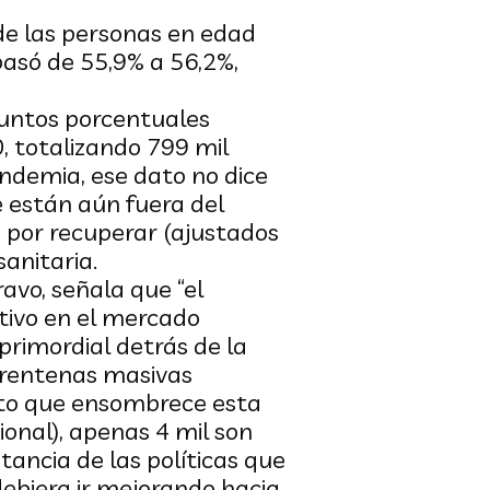
de las personas en edad
pasó de 55,9% a 56,2%,
puntos porcentuales
, totalizando 799 mil
ndemia, ese dato no dice
 están aún fuera del
 por recuperar (ajustados
sanitaria.
avo, señala que “el
tivo en el mercado
 primordial detrás de la
uarentenas masivas
ento que ensombrece esta
ional), apenas 4 mil son
tancia de las políticas que
ebiera ir mejorando hacia