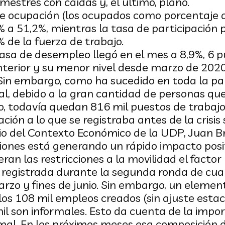
mestres con caídas y, el último, plano.
de ocupación (los ocupados como porcentaje 
% a 51,2%, mientras la tasa de participación 
 de la fuerza de trabajo.
 tasa de desempleo llegó en el mes a 8,9%, 6 
terior y su menor nivel desde marzo de 2020
in embargo, como ha sucedido en toda la pa
, debido a la gran cantidad de personas que
, todavía quedan 816 mil puestos de trabajo
ación a lo que se registraba antes de la crisis 
rio del Contexto Económico de la UDP, Juan Br
iones está generando un rápido impacto posi
ran las restricciones a la movilidad el factor
al registrada durante la segunda ronda de c
arzo y fines de junio. Sin embargo, un elem
e los 108 mil empleos creados (sin ajuste estac
il son informales. Esto da cuenta de la impor
al. En los próximos meses esa composición d