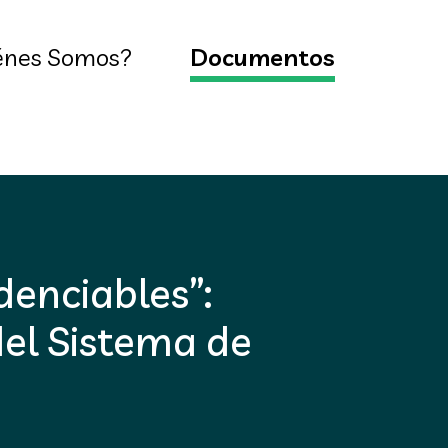
énes Somos?
Documentos
denciables”:
el Sistema de